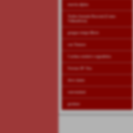
marcia alpina
Trofeo Antonio Rusconi (Como-
Valmadrera)
gruppo tempo libero
san Tomaso
Cartina sentieri e segnaletica
Ferrata 30° Osa
dove siamo
convenzioni
gestione