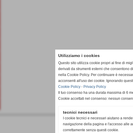
Utilizziamo i cookies
Questo sito utilizza cookie propri al fine di mi
derivati da strumenti esterni che consentono di
nella Cookie Policy. Per continuare è necessa
acconsenti all'uso dei cookie. Ignorando quest
Cookie Policy
-
Privacy Policy
Il tuo consenso ha una durata massima di 6 me
Cookie accettati nel consenso: nessun conse
tecnici necessari
I cookie tecnici e necessari aiutano a rende
O.S.A. Organizzazione Sportiva Alpinisti
navigazione della pagina e l'accesso alle ar
Via Bovara, 11 - Valmadrera (Lecco)
P.I. e C.F. 01275000139
correttamente senza questi cookie.
Tel. 0341202447 - Tel. Ristoro San Tomaso 3337140745 - Fax 0341202447