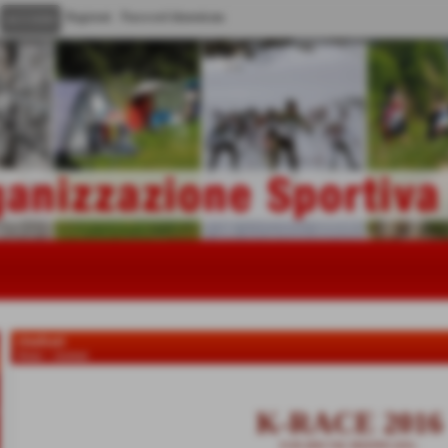
Registrati
Password dimenticata
risultati
Home
>
risultati
K-RACE 2016
15-05-2016
VAL MASINO (SO)
-