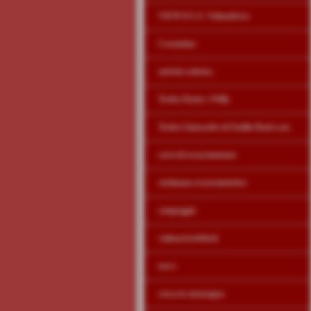
VK70 O.S.A. Valmadrera
Crociatino
attività sciistica
Trofeo Dario e Willy
Trofeo Giancarlo ed Emilio Ratti a.m.
corsi di escursionismo
settimana escursionistica
campeggio
valmastreetblock
news
corsa in montagna