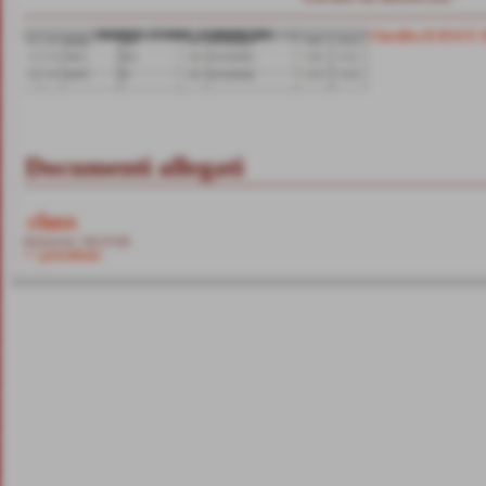
Classifica K-RACE 
Documenti allegati
class
Dimensione: 566,29 KB
<< precedente