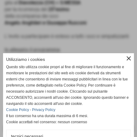
gita al
Diavolezza (CH)
e
S.MESSA
per la ricorrenza del
25°esimo
della scomparsa dei soci
Angelo Anghileri e Giuseppe Rusconi
L´invito a partecipare è esteso a tutti i soci e simpatizzanti
In allegato il programma
close
Utilizziamo i cookies
Questo sito utilizza cookie propri al fine di migliorare il funzionamento e
monitorare le prestazioni del sito web e/o cookie derivati da strumenti
esterni che consentono di inviare messaggi pubblicitari in linea con le tue
preferenze, come dettagliato nella Cookie Policy. Per continuare è
Documenti allegati
necessario autorizzare i nostri cookie. Cliccando sul pulsante
ACCONSENTO, acconsenti all'uso dei cookie. Ignorando questo banner e
S.Messa al Diavolezza
navigando il sito acconsenti all'uso dei cookie.
Dimensione: 197,03 KB
Cookie Policy
-
Privacy Policy
Il tuo consenso ha una durata massima di 6 mesi.
Cookie accettati nel consenso: nessun consenso
<< PRECEDENTE
SUCCESSIVO >>
tecnici necessari